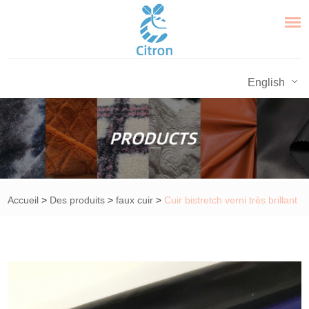
English
Accueil
>
Des produits
>
faux cuir
>
Cuir bistretch verni très brillant