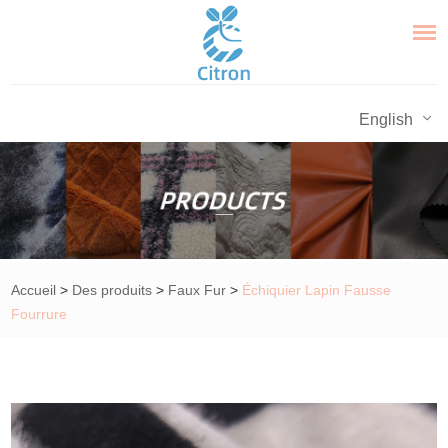
English
Accueil
>
Des produits
>
Faux Fur
>
Échiquier Lapin Fausse
Fourrure